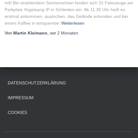
mit! Bei strahlendem Sonnenschein fanden sich 31 Fahrzeuge am
Parkplatz Vogelsang IP in Schleiden ein. Ab 11:30 Uhr hieß es
erstmal ankommen, quatschen, das Gelände erkunden und bei
einem Kaffee in entspannter
Weiterlesen
Von
Martin Kleimann
, vor
2 Monaten
DATENSCHUTZERKLÄRUNG
IMPRESSUM
COOKIES