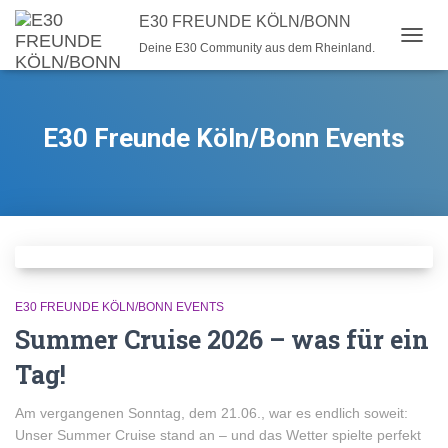
E30 FREUNDE KÖLN/BONN
Deine E30 Community aus dem Rheinland.
NAVI
E30 Freunde Köln/Bonn Events
E30 FREUNDE KÖLN/BONN EVENTS
Summer Cruise 2026 – was für ein
Tag!
Am vergangenen Sonntag, dem 21.06., war es endlich soweit:
Unser Summer Cruise stand an – und das Wetter spielte perfekt