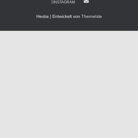
INSTAGRAM
Hestia | Entwickelt von
ThemeIsle